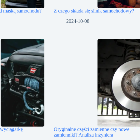
od maską samochodu?
Z czego składa się silnik samochodowy?
2024-10-08
 wyciągarkę
Oryginalne części zamienne czy nowe
zamienniki? Analiza inżyniera