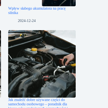
Wpływ słabego akumulatora na pracę
silnika
2024-12-24
Jak znaleźć dobre używane części do
samochodu osobowego – poradnik dla