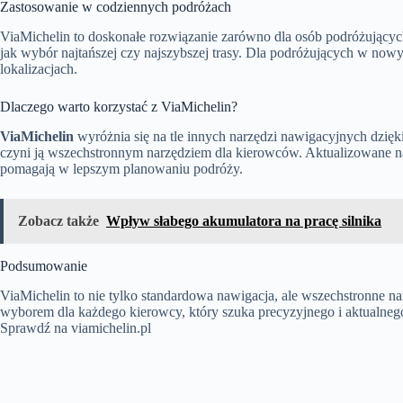
Zastosowanie w codziennych podróżach
ViaMichelin to doskonałe rozwiązanie zarówno dla osób podróżujących n
jak wybór najtańszej czy najszybszej trasy. Dla podróżujących w nowy
lokalizacjach.
Dlaczego warto korzystać z ViaMichelin?
ViaMichelin
wyróżnia się na tle innych narzędzi nawigacyjnych dzięk
czyni ją wszechstronnym narzędziem dla kierowców. Aktualizowane na
pomagają w lepszym planowaniu podróży.
Zobacz także
Wpływ słabego akumulatora na pracę silnika
Podsumowanie
ViaMichelin to nie tylko standardowa nawigacja, ale wszechstronne nar
wyborem dla każdego kierowcy, który szuka precyzyjnego i aktualneg
Sprawdź na viamichelin.pl